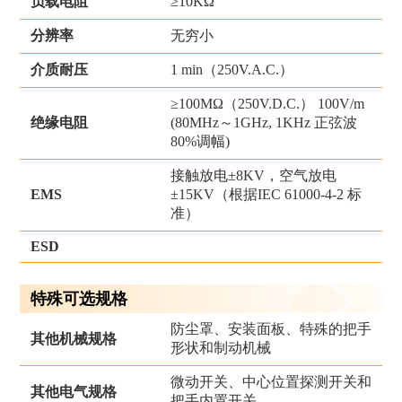
负载电阻
≥10KΩ
分辨率
无穷小
介质耐压
1 min（250V.A.C.）
≥100MΩ（250V.D.C.） 100V/m
绝缘电阻
(80MHz～1GHz, 1KHz 正弦波
80%调幅)
接触放电±8KV，空气放电
±15KV（根据IEC 61000-4-2 标
EMS
准）
ESD
特殊可选规格
防尘罩、安装面板、特殊的把手
其他机械规格
形状和制动机械
微动开关、中心位置探测开关和
其他电气规格
把手内置开关